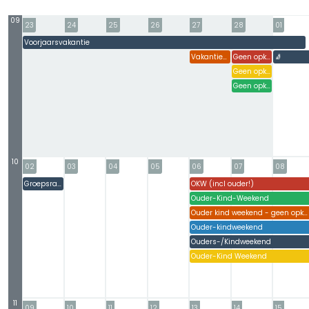
09
23
24
25
26
27
28
01
Voorjaarsvakantie
#
#
#
#
#
#
Vakantie - geen opkomst
Geen opkomst (voorjaarsvakantie)
🧦
Geen opkomst i.v.m. voorjaarsvakantie
Geen opkomst ivm voorjaarsvakantie
10
02
03
04
05
06
07
08
Groepsraad
OKW (incl ouder!)
#
#
Ouder-Kind-Weekend
#
#
#
#
Ouder kind weekend - geen opkomst
Ouder-kindweekend
#
#
Ouders-/Kindweekend
#
#
Ouder-Kind Weekend
#
#
11
09
10
11
12
13
14
15