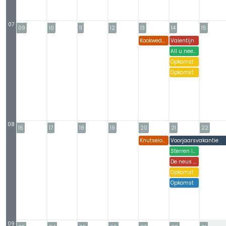
07
09
10
11
12
13
14
15
Kookwedstrijd
Valentijn
All u need is geheimschrift
Opkomst
Opkomst
08
16
17
18
19
20
21
22
Knutselopkomst
Voorjaarsvakantie
#
Sterren in het Sterrenbos
De neus van Prof. Plof en knopen
Opkomst
Opkomst
09