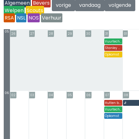
Algemeen
Bevers
vorige
vandaag
volgende
Welpen
Scouts
RSA
NSL
NOS
Verhuur
05
26
27
28
29
30
31
01
Vuurtechniek Insigne (1)
Stanley Stekker (slopen)
Opkomst
06
02
03
04
05
06
07
08
Hutten bouwen en NPK thema
🧦
Vuurtechniek Insigne (2)
Opkomst