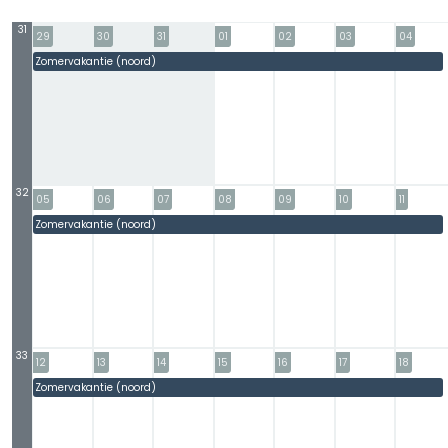
31
29
30
31
01
02
03
04
Zomervakantie (noord)
#
#
#
#
#
#
32
05
06
07
08
09
10
11
Zomervakantie (noord)
#
#
#
#
#
#
33
12
13
14
15
16
17
18
Zomervakantie (noord)
#
#
#
#
#
#