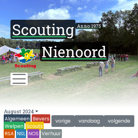
Scouting
Anno 1975
Nienoord
August 2024
Algemeen
Bevers
vorige
vandaag
volgende
Welpen
Scouts
RSA
NSL
NOS
Verhuur