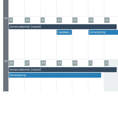
34
19
20
21
22
23
24
25
Zomervakantie (noord)
#
#
#
#
#
#
Inpakken zomerkamp
Zomerkamp
#
35
26
27
28
29
30
31
01
Zomervakantie (noord)
#
#
#
#
#
#
Zomerkamp
#
#
#
#
#
#
#
#
#
#
#